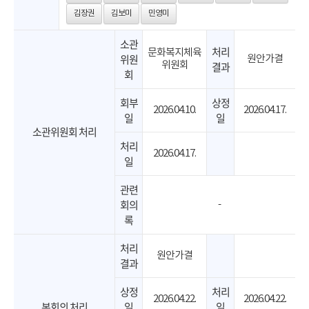
김장권
김보미
민영미
소관
처리
문화복지체육
위원
원안가결
위원회
결과
회
회부
상정
2026.04.10.
2026.04.17.
일
일
소관위원회 처리
처리
2026.04.17.
일
관련
회의
-
록
처리
원안가결
결과
상정
처리
2026.04.22.
2026.04.22.
본회의 처리
일
일