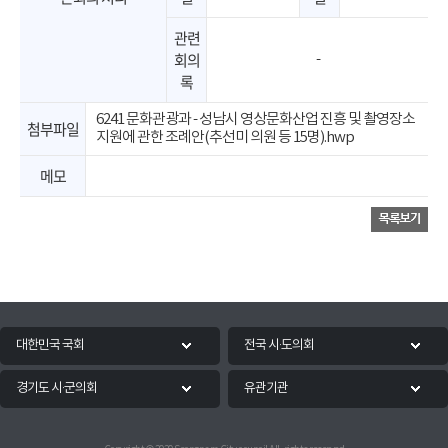
관련
회의
-
록
6241 문화관광과 - 성남시 영상문화산업 진흥 및 촬영장소
첨부파일
지원에 관한 조례안(추선미 의원 등 15명).hwp
메모
대한민국 국회
전국 시·도의회
경기도 시·군의회
유관기관