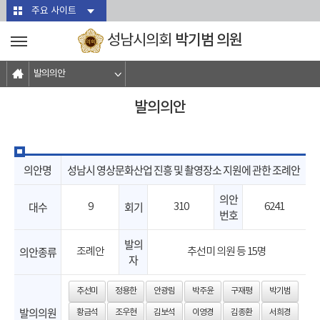
본문바로가기
주요 사이트
박기범 의원
성남시의회
발의의안
발의의안
의안명
성남시 영상문화산업 진흥 및 촬영장소 지원에 관한 조례안
의안
대수
회기
9
310
6241
번호
발의
의안종류
조례안
추선미 의원 등 15명
자
추선미
정용한
안광림
박주윤
구재평
박기범
발의의원
황금석
조우현
김보석
이영경
김종환
서희경