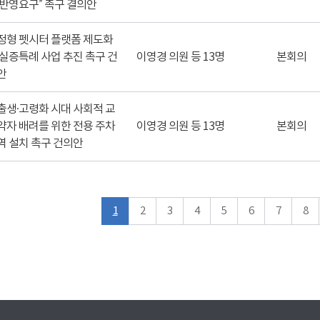
 반영요구” 촉구 결의안
정형 펫시터 플랫폼 제도화
 실증특례 사업 추진 촉구 건
이영경 의원 등 13명
본회의
안
출생·고령화 시대 사회적 교
약자 배려를 위한 전용 주차
이영경 의원 등 13명
본회의
역 설치 촉구 건의안
1
2
3
4
5
6
7
8