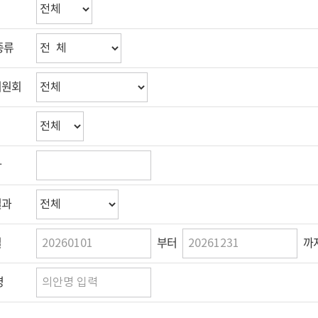
종류
위원회
자
결과
부터
까
일
명