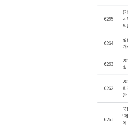
(
6265
시
의
성
6264
개
2
6263
획
2
6262
회
안
“
「
6261
에