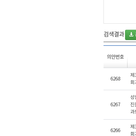
검색결과
의안번호
제
6268
회
성
6267
진
과
제
6266
회