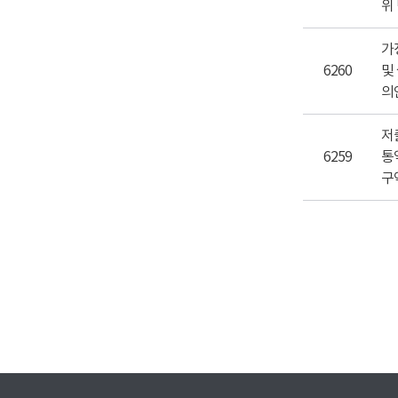
위
가
6260
및
의
저
6259
통
구