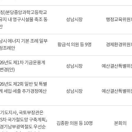
가칭)분당중앙과학고등학교
유지 내 영구시설물 축조 동
성남시장
행정교육위원
안
남시 에너지 기본 조례 일부
황금석 의원 등 9명
경제환경위원
정조례안
026년도 제1차 기금운용계
성남시장
예산결산특별위
 변경(안)
026년도 제2회 일반 및 특별
계 세입·세출 추가경정예산
성남시장
예산결산특별위
경기도지사, 국토부장관은
제5차 국가철도망 구축계획」
김종환 의원 등 10명
본회의
 경기남부광역철도 우선순