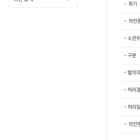
회기
의안
소관
구분
발의
처리
처리
의안