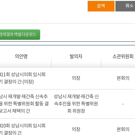
검색결과 엑셀 다운로드
의안명
발의자
소관위원회
311회 성남시의회 임시회
의장
본회의
기 결정의 건 (의장)
남시 재개발·재건축 신속추
성남시 재개발·재건축 신
을 위한 특별위원회 활동 결
속추진을 위한 특별위원
-
보고서 채택의 건
회 위원장
310회 성남시의회 임시회
의장
본회의
기 결정의 건