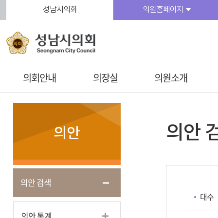
본문바로가기
성남시의회
의원홈페이지
의회안내
의장실
의원소개
의안 
의안
의안 검색
대수
의안 통계