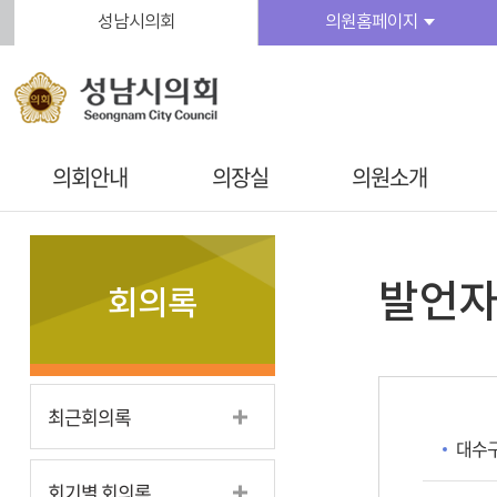
본문바로가기
성남시의회
의원홈페이지
의회안내
의장실
의원소개
발언
회의록
최근회의록
대수
회기별 회의록