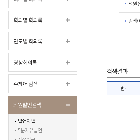
의원
회의별 회의록
검색
연도별 회의록
영상회의록
검색결과
주제어 검색
번호
의원발언검색
발언자별
5분자유발언
시정질문