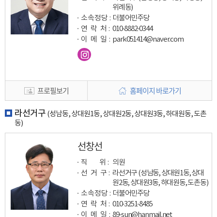
위례동)
소속정당 :
더불어민주당
연 락 처 :
010-8882-0344
이 메 일
:
park051414@naver.com
프로필보기
홈페이지 바로가기
라선거구
(성남동, 상대원1동, 상대원2동, 상대원3동, 하대원동, 도촌
동)
선창선
직 위 :
의원
선 거 구 :
라선거구 (성남동, 상대원1동, 상대
원2동, 상대원3동, 하대원동, 도촌동)
소속정당 :
더불어민주당
연 락 처 :
010-3251-8485
이 메 일
:
89-sun@hanmail.net