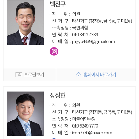
백진규
직 위 :
의원
선 거 구 :
타선거구 (정자동, 금곡동, 구미1동)
소속정당 :
국민의힘
연 락 처 :
010-3412-4339
이 메 일
:
jingyu4339@gmail.com
프로필보기
홈페이지 바로가기
장정현
직 위 :
의원
선 거 구 :
타선거구 (정자동, 금곡동, 구미1동)
소속정당 :
더불어민주당
연 락 처 :
010-6249-7770
이 메 일
:
icon7770@naver.com