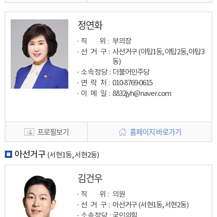
정연화
직 위 :
부의장
선 거 구 :
사선거구 (야탑1동, 야탑2동, 야탑3
동)
소속정당 :
더불어민주당
연 락 처 :
010-8769-0615
이 메 일
:
8832jyh@naver.com
프로필보기
홈페이지 바로가기
아선거구
(서현1동, 서현2동)
김건우
직 위 :
의원
선 거 구 :
아선거구 (서현1동, 서현2동)
소속정당 :
국민의힘