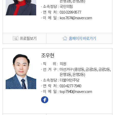
은행1동, 은행2동)
소속정당 :
국민의힘
연 락 처 :
010-3299-9577
이 메 일
:
kos7674@naver.com
프로필보기
홈페이지 바로가기
조우현
직 위 :
의원
선 거 구 :
마선거구 (중앙동, 금광1동, 금광2동,
은행1동, 은행2동)
소속정당 :
더불어민주당
연 락 처 :
010-4277-7940
이 메 일
:
top7940@naver.com