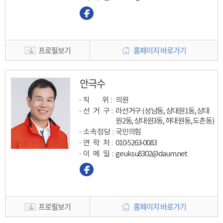
프로필보기
홈페이지 바로가기
안극수
직 위 :
의원
선 거 구 :
라선거구 (성남동, 상대원1동, 상대
원2동, 상대원3동, 하대원동, 도촌동)
소속정당 :
국민의힘
연 락 처 :
010-5263-0083
이 메 일
:
geuksu8302@daum.net
프로필보기
홈페이지 바로가기