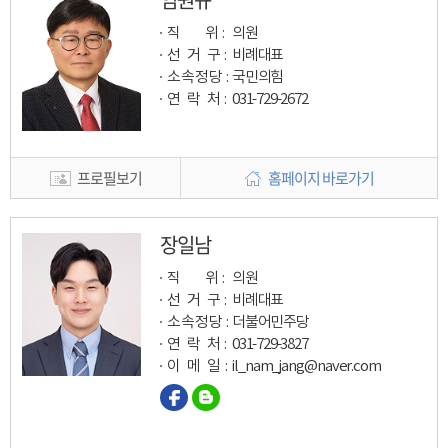
직 위 :
의원
선 거 구 :
비례대표
소속정당 :
국민의힘
연 락 처 :
031-729-2672
프로필보기
홈페이지 바로가기
장일남
직 위 :
의원
선 거 구 :
비례대표
소속정당 :
더불어민주당
연 락 처 :
031-729-3827
이 메 일
:
il_nam_jang@naver.com