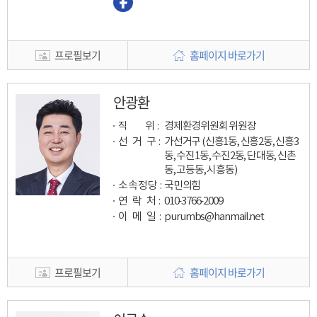
프로필보기
홈페이지 바로가기
안광환
직 위 :
경제환경위원회 위원장
선 거 구 :
가선거구 (신흥1동, 신흥2동, 신흥3
동, 수진1동, 수진2동, 단대동, 신촌
동, 고등동, 시흥동)
소속정당 :
국민의힘
연 락 처 :
010-3766-2009
이 메 일
:
purumbs@hanmail.net
프로필보기
홈페이지 바로가기