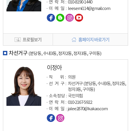
연 락 처 :
010-8190-1440
이 메 일
:
leesemi114@gmail.com
프로필보기
홈페이지 바로가기
차선거구
(분당동, 수내3동, 정자2동, 정자3동, 구미동)
이정아
직 위 :
의원
선 거 구 :
차선거구 (분당동, 수내3동, 정자2동,
정자3동, 구미동)
소속정당 :
국민의힘
연 락 처 :
010-2167-5922
이 메 일
:
jalee2870@kakao.com