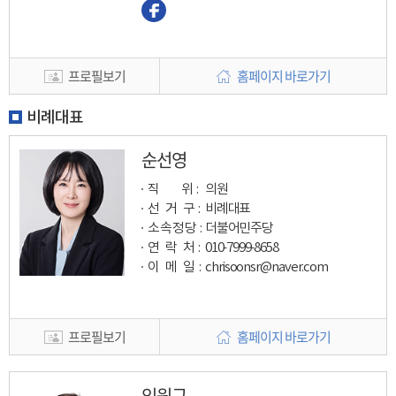
프로필보기
홈페이지 바로가기
비례대표
순선영
직 위 :
의원
선 거 구 :
비례대표
소속정당 :
더불어민주당
연 락 처 :
010-7999-8658
이 메 일
:
chrisoonsr@naver.com
프로필보기
홈페이지 바로가기
임원규