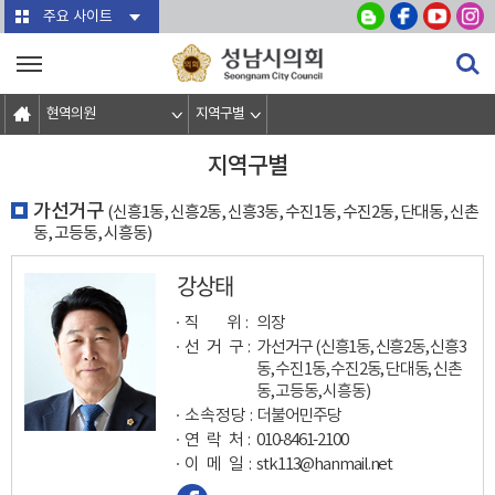
본문바로가기
주요 사이트
현역의원
지역구별
지역구별
가선거구
(신흥1동, 신흥2동, 신흥3동, 수진1동, 수진2동, 단대동, 신촌
동, 고등동, 시흥동)
강상태
직 위 :
의장
선 거 구 :
가선거구 (신흥1동, 신흥2동, 신흥3
동, 수진1동, 수진2동, 단대동, 신촌
동, 고등동, 시흥동)
소속정당 :
더불어민주당
연 락 처 :
010-8461-2100
이 메 일
:
stk113@hanmail.net