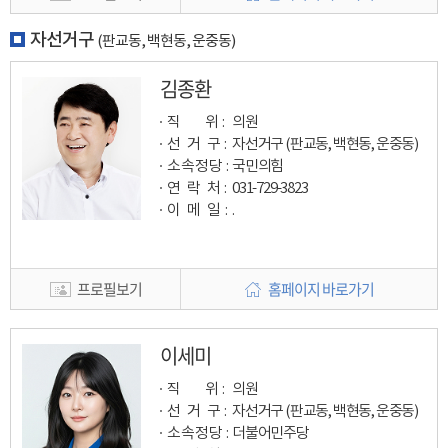
자선거구
(판교동, 백현동, 운중동)
김종환
직 위 :
의원
선 거 구 :
자선거구 (판교동, 백현동, 운중동)
소속정당 :
국민의힘
연 락 처 :
031-729-3823
이 메 일
:
.
프로필보기
홈페이지 바로가기
이세미
직 위 :
의원
선 거 구 :
자선거구 (판교동, 백현동, 운중동)
소속정당 :
더불어민주당