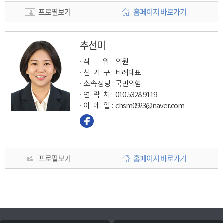
프로필보기
홈페이지 바로가기
추선미
직 위 :
의원
선 거 구 :
비례대표
소속정당 :
국민의힘
연 락 처 :
010-5328-9119
이 메 일
:
chsm0923@naver.com
프로필보기
홈페이지 바로가기