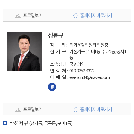
프로필보기
홈페이지 바로가기
정봉규
직 위 :
의회운영위원회 위원장
선 거 구 :
카선거구 (수내1동, 수내2동, 정자1
동)
소속정당 :
국민의힘
연 락 처 :
010-9252-4322
이 메 일
:
evelion84@naver.com
프로필보기
홈페이지 바로가기
타선거구
(정자동, 금곡동, 구미1동)