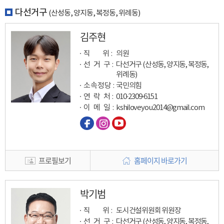
다선거구
(산성동, 양지동, 복정동, 위례동)
김주현
직 위 :
의원
선 거 구 :
다선거구 (산성동, 양지동, 복정동,
위례동)
소속정당 :
국민의힘
연 락 처 :
010-2309-6151
이 메 일
:
kshiloveyou2014@gmail.com
프로필보기
홈페이지 바로가기
박기범
직 위 :
도시건설위원회 위원장
선 거 구 :
다선거구 (산성동, 양지동, 복정동,