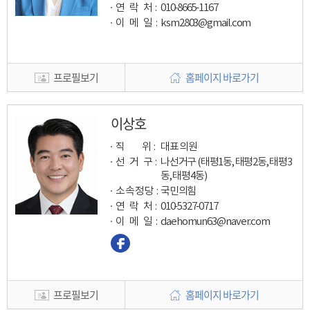
연 락 처 :
010-8665-1167
이 메 일
:
ksm2803@gmail.com
프로필보기
홈페이지 바로가기
이상호
직 위 :
대표 의원
선 거 구 :
나선거구 (태평1동, 태평2동, 태평3
동, 태평4동)
소속정당 :
국민의힘
연 락 처 :
010-5327-0717
이 메 일
:
daehomun63@naver.com
프로필보기
홈페이지 바로가기