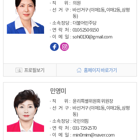
직 위 :
의원
선 거 구 :
바선거구 (이매1동, 이매2동, 삼평
동)
소속정당 :
더불어민주당
연 락 처 :
010-5250-9150
이 메 일
:
sohi0130@gmail.com
프로필보기
홈페이지 바로가기
민영미
직 위 :
윤리특별위원회 위원장
선 거 구 :
바선거구 (이매1동, 이매2동, 삼평
동)
소속정당 :
국민의힘
연 락 처 :
031-729-2570
이 메 일
:
min0mim@naver.com