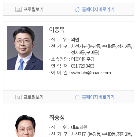
프로필보기
홈페이지 바로가기
이종목
직 위 :
의원
선 거 구 :
차선거구 (분당동, 수내3동, 정자2동,
정자3동, 구미동)
소속정당 :
더불어민주당
연 락 처 :
031-729-3493
이 메 일
:
ywhdahr@naver.com
프로필보기
홈페이지 바로가기
최종성
직 위 :
대표 의원
선 거 구 :
차선거구 (분당동, 수내3동, 정자2동,