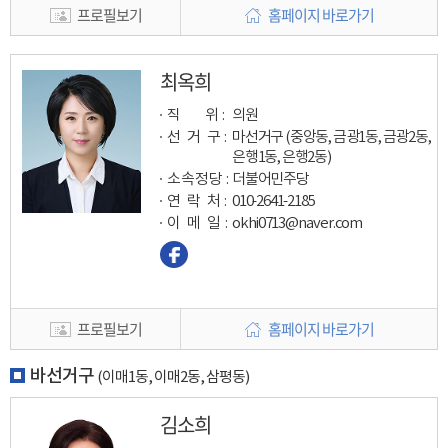
프로필보기
홈페이지 바로가기
최옥희
직 위 :
의원
선 거 구 :
마선거구 (중앙동, 금광1동, 금광2동,
은행1동, 은행2동)
소속정당 :
더불어민주당
연 락 처 :
010-2641-2185
이 메 일
:
okhi0713@naver.com
프로필보기
홈페이지 바로가기
바선거구
(이매1동, 이매2동, 삼평동)
김소희