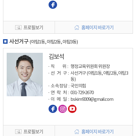
프로필보기
홈페이지 바로가기
사선거구
(야탑1동, 야탑2동, 야탑3동)
김보석
직 위 :
행정교육위원회 위원장
선 거 구 :
사선거구 (야탑1동, 야탑2동, 야탑3
동)
소속정당 :
국민의힘
연 락 처 :
031-729-2670
이 메 일
:
bskim9009@gmail.com
프로필보기
홈페이지 바로가기