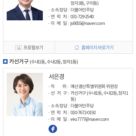
정자3동, 구미동)
소속정당 :
더불어민주당
연 락 처 :
031-729-2540
이 메 일
:
js6655@naver.com
프로필보기
홈페이지 바로가기
카선거구
(수내1동, 수내2동, 정자1동)
서은경
직 위 :
예산결산특별위원회 위원장
선 거 구 :
카선거구 (수내1동, 수내2동, 정자1
동)
소속정당 :
더불어민주당
연 락 처 :
010-7672-0192
이 메 일
:
eks7777@naver.com