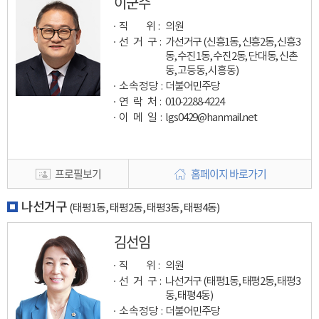
이군수
직 위 :
의원
선 거 구 :
가선거구 (신흥1동, 신흥2동, 신흥3
동, 수진1동, 수진2동, 단대동, 신촌
동, 고등동, 시흥동)
소속정당 :
더불어민주당
연 락 처 :
010-2288-4224
이 메 일
:
lgs0429@hanmail.net
프로필보기
홈페이지 바로가기
나선거구
(태평1동, 태평2동, 태평3동, 태평4동)
김선임
직 위 :
의원
선 거 구 :
나선거구 (태평1동, 태평2동, 태평3
동, 태평4동)
소속정당 :
더불어민주당