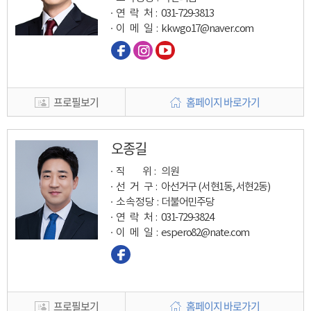
연 락 처 :
031-729-3813
이 메 일
:
kkwgo17@naver.com
프로필보기
홈페이지 바로가기
오종길
직 위 :
의원
선 거 구 :
아선거구 (서현1동, 서현2동)
소속정당 :
더불어민주당
연 락 처 :
031-729-3824
이 메 일
:
espero82@nate.com
프로필보기
홈페이지 바로가기