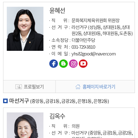
윤혜선
직 위 :
문화복지체육위원회 위원장
선 거 구 :
라선거구 (성남동, 상대원1동, 상대
원2동, 상대원3동, 하대원동, 도촌동)
소속정당 :
더불어민주당
연 락 처 :
031-729-3810
이 메 일
:
yhs82good@naver.com
프로필보기
홈페이지 바로가기
마선거구
(중앙동, 금광1동, 금광2동, 은행1동, 은행2동)
김옥수
직 위 :
의원
선 거 구 :
마선거구 (중앙동, 금광1동, 금광2동,